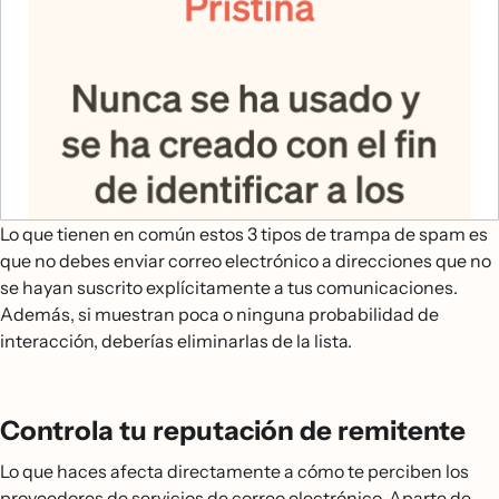
Lo que tienen en común estos 3 tipos de trampa de spam es
Reciclada
Dirección no válida
que no debes enviar correo electrónico a direcciones que no
se hayan suscrito explícitamente a tus comunicaciones.
Una trampa de spam reciclada es una dirección de
Los proveedores de servicios de correo electrónico
Además, si muestran poca o ninguna probabilidad de
correo electrónico que una persona real llegó a usar
pueden usar direcciones no válidas o mal escritas
interacción, deberías eliminarlas de la lista.
en un momento determinado, pero que ya no se usa
como trampas de spam.
desde entonces y que el proveedor de servicios de
Por eso es tan recomendable la doble confirmación
correo electrónico la ha convertido en una trampa de
Controla tu reputación de remitente
de registro. Limita cualquier probabilidad de caer en
spam.
una trampa de spam por una dirección no válida, ya
Lo que haces afecta directamente a cómo te perciben los
Cuando envíes un correo electrónico a una trampa de
que los usuarios tienen que confirmar siempre que se
proveedores de servicios de correo electrónico. Aparte de